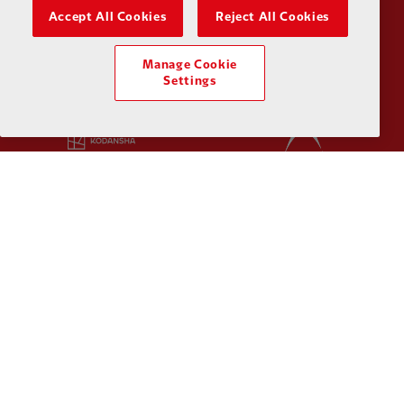
Partner:
Husqvarna
Partner:
Ja
Accept All Cookies
Reject All Cookies
Manage Cookie
Settings
Partner:
Kodansha
Partner:
L
Partner:
Orion
Partner:
P
Partner:
SAS
Partner:
S