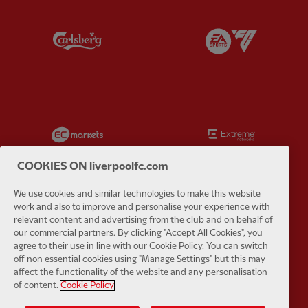
Partner:
Carlsberg
Partner:
E
Partner:
EC Markets
Partner:
E
COOKIES ON liverpoolfc.com
We use cookies and similar technologies to make this website
work and also to improve and personalise your experience with
Partner:
Google Pixel
Partner:
H
relevant content and advertising from the club and on behalf of
our commercial partners. By clicking "Accept All Cookies", you
agree to their use in line with our Cookie Policy. You can switch
off non essential cookies using "Manage Settings" but this may
affect the functionality of the website and any personalisation
of content.
Cookie Policy