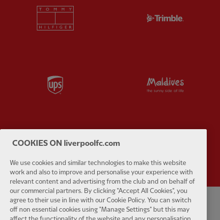
Partner:
Tommy Hilfiger
Partner:
T
Partner:
UPS
Partner:
Vi
COOKIES ON liverpoolfc.com
Partner:
Wasabi
We use cookies and similar technologies to make this website
work and also to improve and personalise your experience with
relevant content and advertising from the club and on behalf of
our commercial partners. By clicking "Accept All Cookies", you
agree to their use in line with our Cookie Policy. You can switch
off non essential cookies using "Manage Settings" but this may
Política de privacidad
Términos y condiciones
Antiesclavitud
affect the functionality of the website and any personalisation