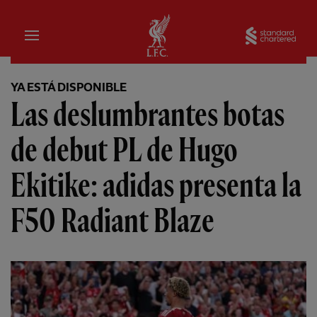
Hogar
Sta
YA ESTÁ DISPONIBLE
Las deslumbrantes botas
de debut PL de Hugo
Ekitike: adidas presenta la
F50 Radiant Blaze