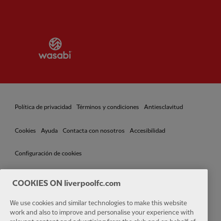
Partner:
Wasabi
Política de privacidad
Términos y condiciones
Antiesclavitud
Cookies
Ayuda
Contacta con nosotros
Accesibilidad
Configuración de cookies
COOKIES ON liverpoolfc.com
We use cookies and similar technologies to make this website
Facebook
LinkedIn
TikTok
Instagram
Twitter
YouTube
One
work and also to improve and personalise your experience with