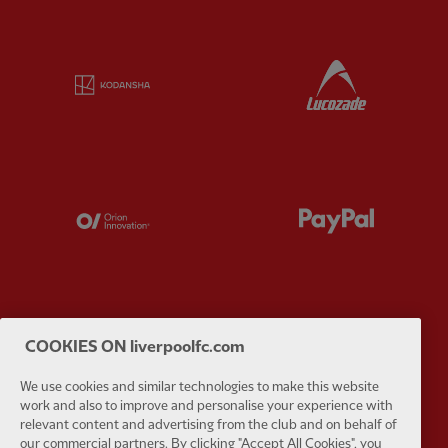
Partner:
Kodansha
Partner:
L
Partner:
Orion
Partner:
P
Partner:
SAS
Partner:
S
COOKIES ON liverpoolfc.com
We use cookies and similar technologies to make this website
work and also to improve and personalise your experience with
relevant content and advertising from the club and on behalf of
our commercial partners. By clicking "Accept All Cookies", you