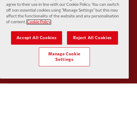
agree to their use in line with our Cookie Policy. You can switch
Partner:
Tommy Hilfiger
Partner:
T
off non essential cookies using "Manage Settings" but this may
affect the functionality of the website and any personalisation
of content.
Cookie Policy
Accept All Cookies
Reject All Cookies
Partner:
UPS
Partner:
Vi
Manage Cookie
Settings
Partner:
Wasabi
Política de privacidad
Términos y condiciones
Antiesclavitud