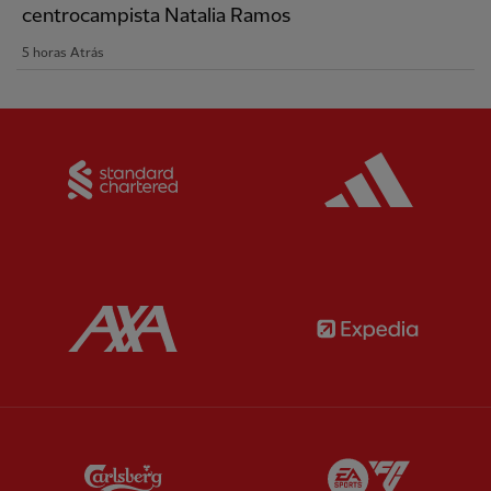
centrocampista Natalia Ramos
5 horas Atrás
Partner:
Standard Chartered
Partner:
Partner:
AXA
Partner:
Partner:
Carlsberg
Partner:
E