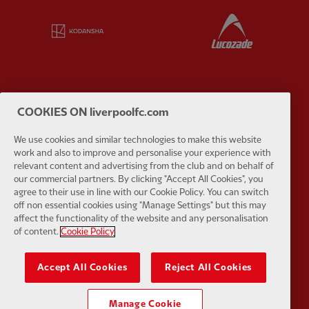
Partner:
Kodansha
Partner:
L
COOKIES ON liverpoolfc.com
Partner:
Orion
Partner:
P
We use cookies and similar technologies to make this website
work and also to improve and personalise your experience with
relevant content and advertising from the club and on behalf of
our commercial partners. By clicking "Accept All Cookies", you
agree to their use in line with our Cookie Policy. You can switch
off non essential cookies using "Manage Settings" but this may
Partner:
SAS
Partner:
S
affect the functionality of the website and any personalisation
of content.
Cookie Policy
Accept All Cookies
Reject All Cookies
Partner:
Tommy Hilfiger
Partner:
T
Manage Cookie