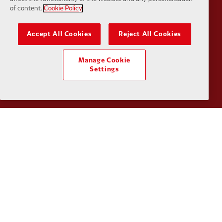
Partner:
Husqvarna
Partner:
Ja
of content.
Cookie Policy
Accept All Cookies
Reject All Cookies
Manage Cookie
Partner:
Kodansha
Partner:
L
Settings
Partner:
Orion
Partner:
P
Partner:
SAS
Partner:
S