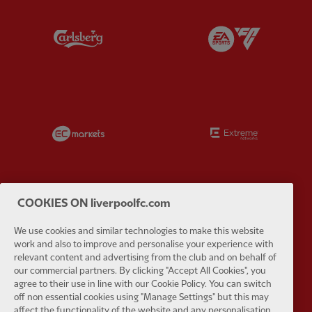
Partner:
Carlsberg
Partner:
E
Partner:
EC Markets
Partner:
E
COOKIES ON liverpoolfc.com
Partner:
Google Pixel
Partner:
H
We use cookies and similar technologies to make this website
work and also to improve and personalise your experience with
relevant content and advertising from the club and on behalf of
our commercial partners. By clicking "Accept All Cookies", you
agree to their use in line with our Cookie Policy. You can switch
off non essential cookies using "Manage Settings" but this may
affect the functionality of the website and any personalisation