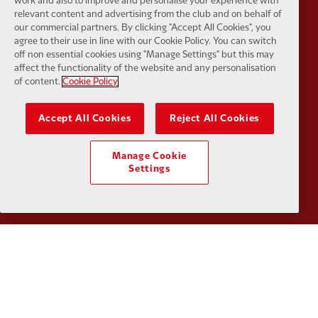
work and also to improve and personalise your experience with
relevant content and advertising from the club and on behalf of
our commercial partners. By clicking "Accept All Cookies", you
agree to their use in line with our Cookie Policy. You can switch
off non essential cookies using "Manage Settings" but this may
affect the functionality of the website and any personalisation
Partner:
Kodansha
Partner:
L
of content.
Cookie Policy
Accept All Cookies
Reject All Cookies
Manage Cookie
Partner:
Orion
Partner:
P
Settings
Partner:
SAS
Partner:
S