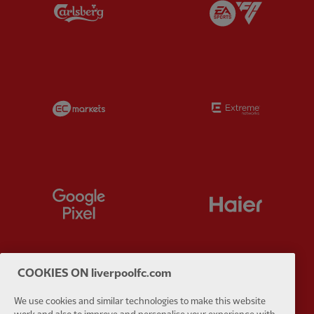
Partner:
Carlsberg
Partner:
E
Partner:
EC Markets
Partner:
E
Partner:
Google Pixel
Partner:
H
COOKIES ON liverpoolfc.com
Partner:
Husqvarna
Partner:
Ja
We use cookies and similar technologies to make this website