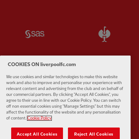
Partner:
SAS
Partner:
S
COOKIES ON liverpoolfc.com
Partner:
Tommy Hilfiger
Partner:
T
We use cookies and similar technologies to make this website
work and also to improve and personalise your experience with
relevant content and advertising from the club and on behalf of
our commercial partners. By clicking "Accept All Cookies", you
agree to their use in line with our Cookie Policy. You can switch
off non essential cookies using "Manage Settings" but this may
affect the functionality of the website and any personalisation
Partner:
UPS
Partner:
Vi
of content.
Cookie Policy
Accept All Cookies
Reject All Cookies