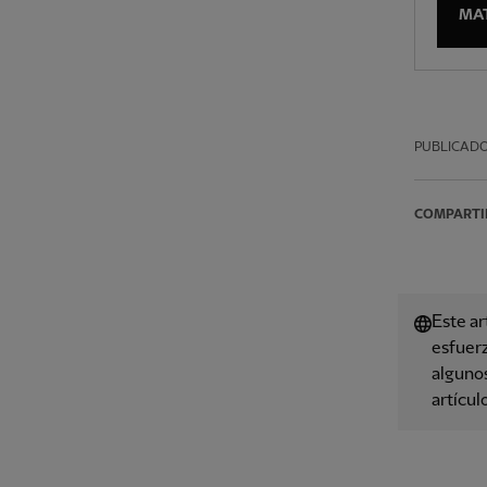
MA
PUBLICAD
COMPARTI
Este ar
esfuerz
algunos
artícul