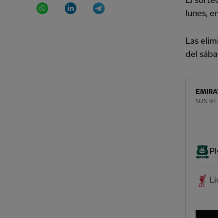
El sorte
WhatsApp
LinkedIn
Telegram
lunes, e
Las elim
del sába
EMIRA
SUN 9 
P
Li