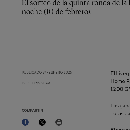
El sorteo de la quinta ronda de la Emirates FA Cup se realizará el lunes por la
noche (10 de febrero).
PUBLICADO
7º FEBRERO 2025
El Liver
Home Par
POR CHRIS SHAW
15:00 GM
Los gana
COMPARTIR
horas pa
Facebook
Twitter
Email