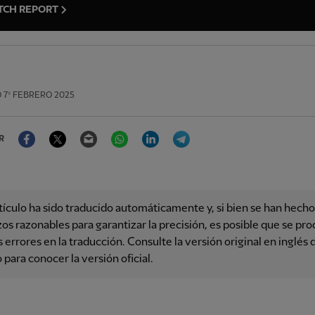
TCH REPORT
O
7º FEBRERO 2025
Facebook
Twitter
Email
WhatsApp
LinkedIn
Telegram
R
tículo ha sido traducido automáticamente y, si bien se han hecho
os razonables para garantizar la precisión, es posible que se pr
 errores en la traducción. Consulte la versión original en inglés 
o para conocer la versión oficial.