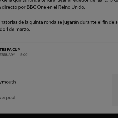
o de la quinta ronda tendrá lugar alrededor de las 19.10 
n directo por BBC One en el Reino Unido.
inatorias de la quinta ronda se jugarán durante el fin de
do 1 de marzo.
TES FA CUP
FEBRUARY — 15:00
lymouth
verpool