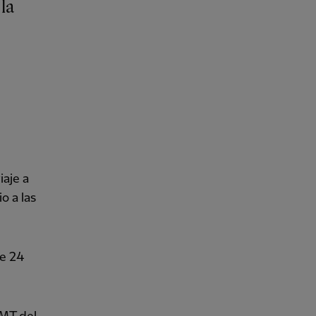
iaje a
o a las
de 24