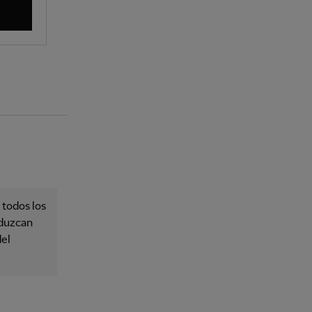
 todos los
oduzcan
del