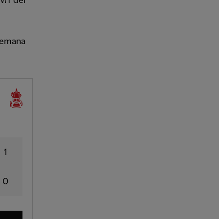
GMT del
 semana
1
0