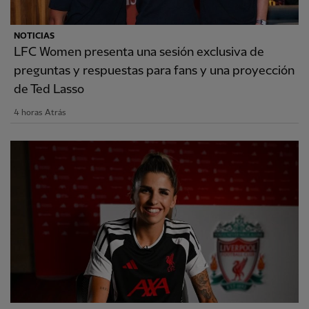
NOTICIAS
LFC Women presenta una sesión exclusiva de
preguntas y respuestas para fans y una proyección
de Ted Lasso
4 horas Atrás