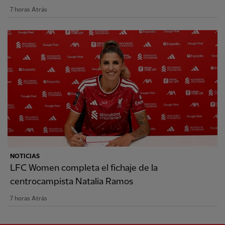
7 horas Atrás
NOTICIAS
LFC Women completa el fichaje de la
centrocampista Natalia Ramos
7 horas Atrás