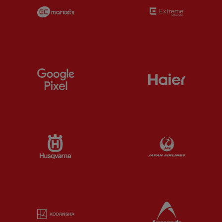
Partner:
EC Markets
Partner:
E
Partner:
Google Pixel
Partner:
H
Partner:
Husqvarna
Partner:
Ja
Partner:
Kodansha
Partner:
L