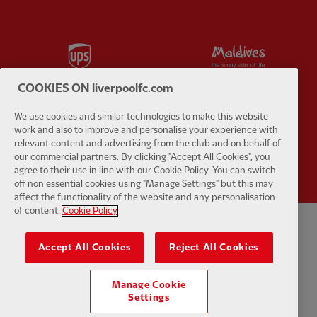
Partner:
UPS
Partner:
Vi
COOKIES ON liverpoolfc.com
We use cookies and similar technologies to make this website
work and also to improve and personalise your experience with
Partner:
Wasabi
relevant content and advertising from the club and on behalf of
our commercial partners. By clicking "Accept All Cookies", you
agree to their use in line with our Cookie Policy. You can switch
off non essential cookies using "Manage Settings" but this may
affect the functionality of the website and any personalisation
of content.
Cookie Policy
Política de privacidad
Términos y condiciones
Antiesclavitud
Accept All Cookies
Reject All Cookies
Cookies
Ayuda
Contacta con nosotros
Accesibilidad
Manage Cookie
Settings
Configuración de cookies