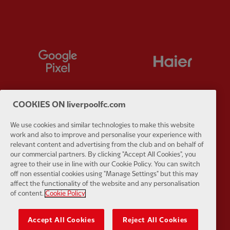
Partner:
Google Pixel
Partner:
H
COOKIES ON liverpoolfc.com
Partner:
Husqvarna
Partner:
Ja
We use cookies and similar technologies to make this website
work and also to improve and personalise your experience with
relevant content and advertising from the club and on behalf of
our commercial partners. By clicking "Accept All Cookies", you
agree to their use in line with our Cookie Policy. You can switch
off non essential cookies using "Manage Settings" but this may
affect the functionality of the website and any personalisation
Partner:
Kodansha
Partner:
L
of content.
Cookie Policy
Accept All Cookies
Reject All Cookies