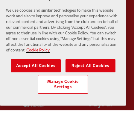
We use cookies and similar technologies to make this website
work and also to improve and personalise your experience with
Partner:
Husqvarna
Partner:
Ja
relevant content and advertising from the club and on behalf of
our commercial partners. By clicking "Accept All Cookies", you
agree to their use in line with our Cookie Policy. You can switch
off non essential cookies using "Manage Settings" but this may
affect the functionality of the website and any personalisation
of content.
Cookie Policy
Partner:
Kodansha
Partner:
L
Accept All Cookies
Reject All Cookies
Manage Cookie
Settings
Partner:
Orion
Partner:
P