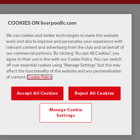
Política de privacidad
Términos y condiciones
Antiesclavitud
COOKIES ON liverpoolfc.com
Cookies
Ayuda
Contacta con nosotros
Accesibilidad
We use cookies and similar technologies to make this website
work and also to improve and personalise your experience with
relevant content and advertising from the club and on behalf of
Configuración de cookies
our commercial partners. By clicking "Accept All Cookies", you
agree to their use in line with our Cookie Policy. You can switch
off non essential cookies using "Manage Settings" but this may
affect the functionality of the website and any personalisation
of content.
Cookie Policy
Facebook
LinkedIn
TikTok
Instagram
Twitter
YouTube
One
Accept All Cookies
Reject All Cookies
Manage Cookie
Settings
Download the official LFC app