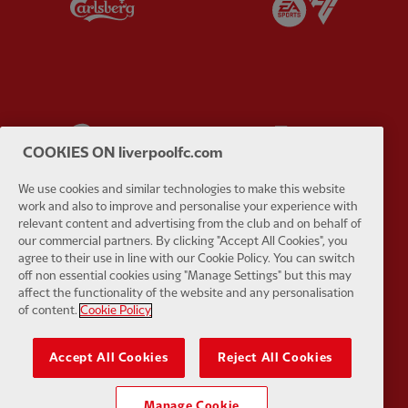
Partner:
EC Markets
Partner:
E
COOKIES ON liverpoolfc.com
We use cookies and similar technologies to make this website
work and also to improve and personalise your experience with
relevant content and advertising from the club and on behalf of
our commercial partners. By clicking "Accept All Cookies", you
Partner:
Google Pixel
Partner:
H
agree to their use in line with our Cookie Policy. You can switch
off non essential cookies using "Manage Settings" but this may
affect the functionality of the website and any personalisation
of content.
Cookie Policy
Accept All Cookies
Reject All Cookies
Partner:
Husqvarna
Partner:
Ja
Manage Cookie