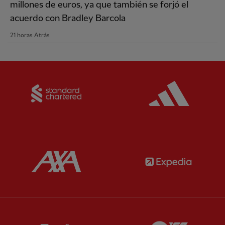
millones de euros, ya que también se forjó el
acuerdo con Bradley Barcola
21 horas Atrás
Partner:
Standard Chartered
Partner:
Partner:
AXA
Partner:
Partner:
Carlsberg
Partner:
E