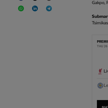
Gakpo, 
WhatsApp
LinkedIn
Telegram
Submari
Tsimikas
PREMI
THU 26
Li
Le
MA