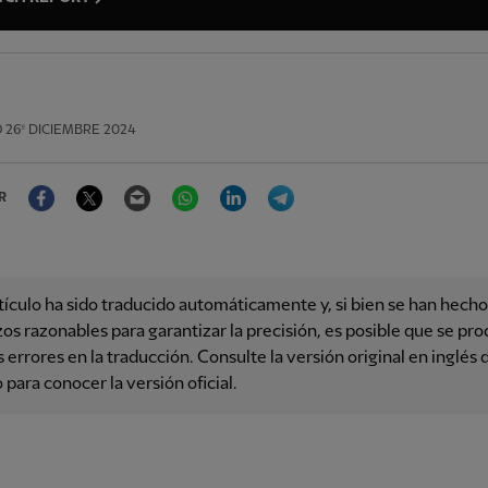
O
26º DICIEMBRE 2024
Facebook
Twitter
Email
WhatsApp
LinkedIn
Telegram
R
tículo ha sido traducido automáticamente y, si bien se han hecho
os razonables para garantizar la precisión, es posible que se pr
 errores en la traducción. Consulte la versión original en inglés 
o para conocer la versión oficial.