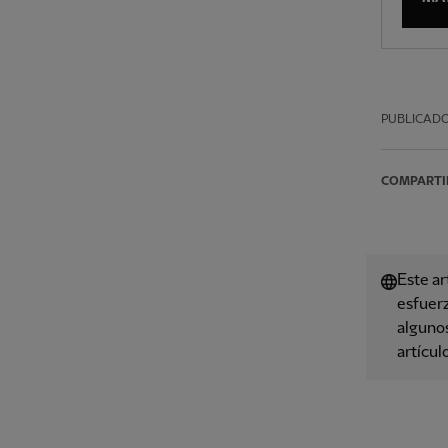
PUBLICAD
COMPARTI
Este ar
esfuerz
algunos
artícul