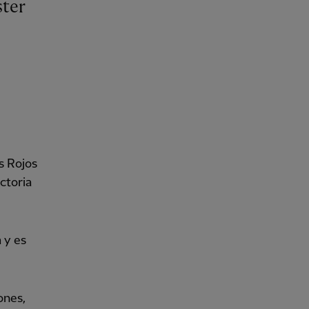
s Rojos
ctoria
a y es
ones,