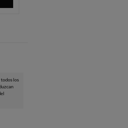
 todos los
oduzcan
del