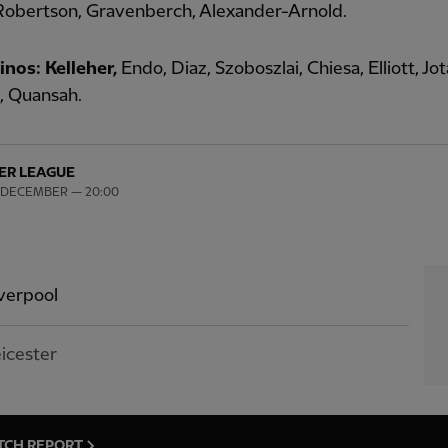
Robertson, Gravenberch, Alexander-Arnold.
nos: Kelleher,
Endo, Diaz, Szoboszlai, Chiesa, Elliott, Jot
, Quansah.
ER LEAGUE
 DECEMBER — 20:00
verpool
icester
TCH REPORT