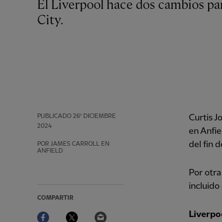
El Liverpool hace dos cambios para el partido del Boxing Day con el Leicester
City.
PUBLICADO
26º DICIEMBRE
Curtis J
2024
en Anfie
del fin 
POR JAMES CARROLL EN
ANFIELD
Por otra
incluido
COMPARTIR
Facebook
Twitter
Email
Liverpo