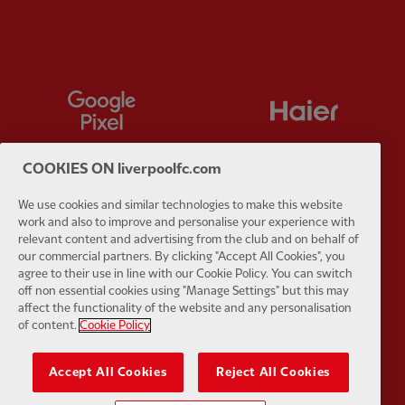
Partner:
Google Pixel
Partner:
H
COOKIES ON liverpoolfc.com
We use cookies and similar technologies to make this website
Partner:
Husqvarna
Partner:
Ja
work and also to improve and personalise your experience with
relevant content and advertising from the club and on behalf of
our commercial partners. By clicking "Accept All Cookies", you
agree to their use in line with our Cookie Policy. You can switch
off non essential cookies using "Manage Settings" but this may
affect the functionality of the website and any personalisation
of content.
Cookie Policy
Partner:
Kodansha
Partner:
L
Accept All Cookies
Reject All Cookies