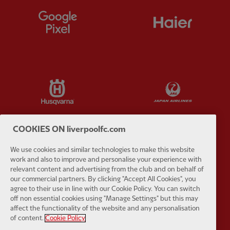
Partner:
Google Pixel
Partner:
H
Partner:
Husqvarna
Partner:
Ja
COOKIES ON liverpoolfc.com
We use cookies and similar technologies to make this website
Partner:
Kodansha
Partner:
L
work and also to improve and personalise your experience with
relevant content and advertising from the club and on behalf of
our commercial partners. By clicking "Accept All Cookies", you
agree to their use in line with our Cookie Policy. You can switch
off non essential cookies using "Manage Settings" but this may
affect the functionality of the website and any personalisation
of content.
Cookie Policy
Partner:
Orion
Partner:
P