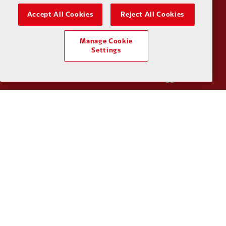
Accept All Cookies
Reject All Cookies
Manage Cookie
Settings
Partner:
SAS
Partner:
S
Partner:
Tommy Hilfiger
Partner:
T
Partner:
UPS
Partner:
Vi