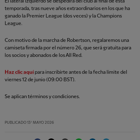
El lateral izquierdo se despedirá del club al final de esta
temporada, tras nueve años extraordinarios en los que ha
ganado la Premier League (dos veces) y la Champions
League.
Con motivo de la marcha de Robertson, regalaremos una
camiseta firmada por el número 26, que será gratuita para
los socios y abonados de los All Red.
Haz clic aquí
para inscribirte antes de la fecha límite del
viernes 12 de junio (09:00 BST).
Se aplican términos y condiciones.
PUBLICADO
13º MAYO 2026
Facebook
Twitter
Email
WhatsApp
LinkedIn
Telegram