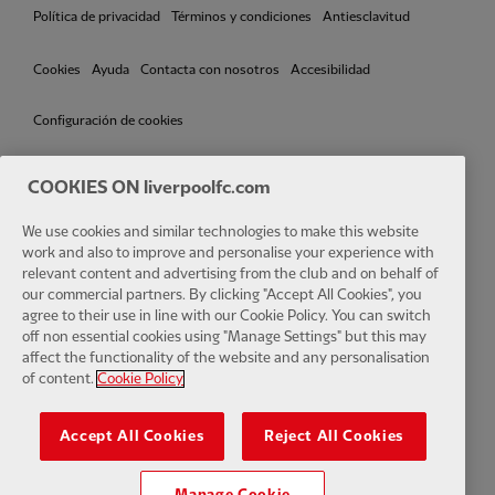
Política de privacidad
Términos y condiciones
Antiesclavitud
Cookies
Ayuda
Contacta con nosotros
Accesibilidad
Configuración de cookies
COOKIES ON liverpoolfc.com
Facebook
LinkedIn
TikTok
Instagram
Twitter
YouTube
One
We use cookies and similar technologies to make this website
work and also to improve and personalise your experience with
relevant content and advertising from the club and on behalf of
our commercial partners. By clicking "Accept All Cookies", you
agree to their use in line with our Cookie Policy. You can switch
off non essential cookies using "Manage Settings" but this may
affect the functionality of the website and any personalisation
Download the official LFC app
of content.
Cookie Policy
Accept All Cookies
Reject All Cookies