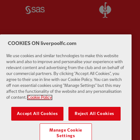
Partner:
SAS
Partner:
S
COOKIES ON liverpoolfc.com
Partner:
Tommy Hilfiger
Partner:
T
We use cookies and similar technologies to make this website
work and also to improve and personalise your experience with
relevant content and advertising from the club and on behalf of
our commercial partners. By clicking "Accept All Cookies", you
agree to their use in line with our Cookie Policy. You can switch
off non essential cookies using "Manage Settings" but this may
Partner:
UPS
Partner:
Vi
affect the functionality of the website and any personalisation
of content.
Cookie Policy
Accept All Cookies
Reject All Cookies
Manage Cookie
Partner:
Wasabi
Settings