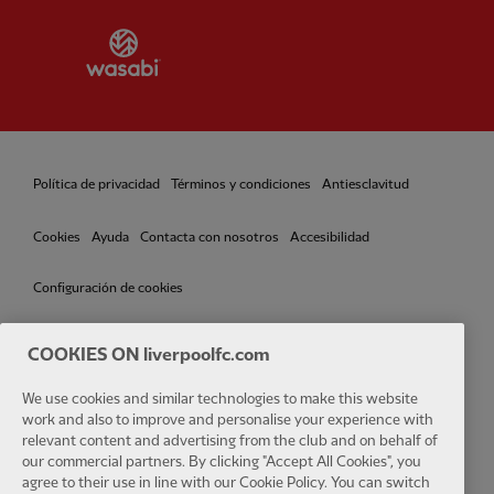
Partner:
Wasabi
Política de privacidad
Términos y condiciones
Antiesclavitud
Cookies
Ayuda
Contacta con nosotros
Accesibilidad
Configuración de cookies
COOKIES ON liverpoolfc.com
We use cookies and similar technologies to make this website
Facebook
LinkedIn
TikTok
Instagram
Twitter
YouTube
One
work and also to improve and personalise your experience with
relevant content and advertising from the club and on behalf of
our commercial partners. By clicking "Accept All Cookies", you
agree to their use in line with our Cookie Policy. You can switch