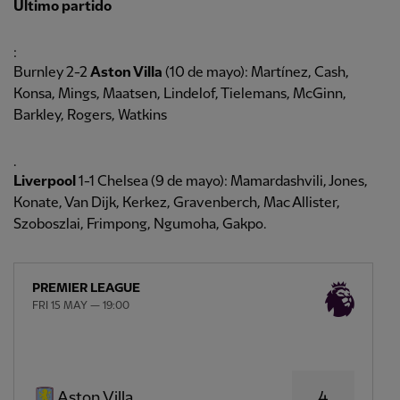
Último partido
:
Burnley 2-2
Aston Villa
(10 de mayo): Martínez, Cash,
Konsa, Mings, Maatsen, Lindelof, Tielemans, McGinn,
Barkley, Rogers, Watkins
.
Liverpool
1-1 Chelsea (9 de mayo): Mamardashvili, Jones,
Konate, Van Dijk, Kerkez, Gravenberch, Mac Allister,
Szoboszlai, Frimpong, Ngumoha, Gakpo.
PREMIER LEAGUE
FRI 15 MAY — 19:00
4
Aston Villa