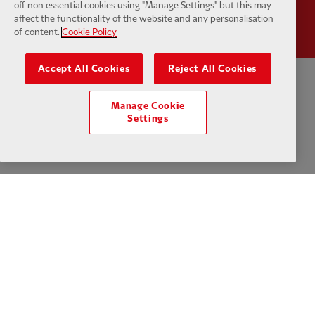
off non essential cookies using "Manage Settings" but this may
affect the functionality of the website and any personalisation
of content.
Cookie Policy
Accept All Cookies
Reject All Cookies
Política de privacidad
Términos y condiciones
Antiesclavitud
Manage Cookie
Settings
Cookies
Ayuda
Contacta con nosotros
Accesibilidad
Configuración de cookies
Facebook
LinkedIn
TikTok
Instagram
Twitter
YouTube
One