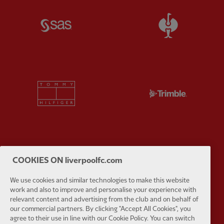
Partner:
SAS
Partner:
S
Partner:
Tommy Hilfiger
Partner:
T
Partner:
UPS
Partner:
Vi
COOKIES ON liverpoolfc.com
We use cookies and similar technologies to make this website
work and also to improve and personalise your experience with
relevant content and advertising from the club and on behalf of
our commercial partners. By clicking "Accept All Cookies", you
agree to their use in line with our Cookie Policy. You can switch
Partner:
Wasabi