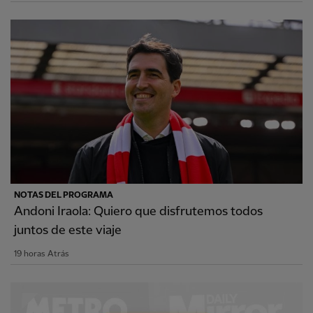
NOTAS DEL PROGRAMA
Andoni Iraola: Quiero que disfrutemos todos
juntos de este viaje
19 horas Atrás