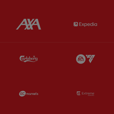
Partner:
AXA
Partner:
Partner:
Carlsberg
Partner:
E
Partner:
EC Markets
Partner:
E