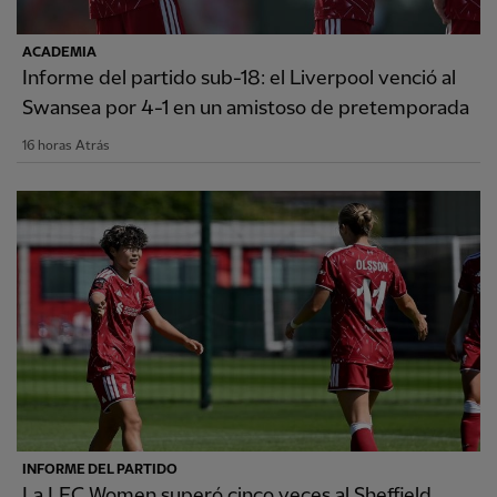
ACADEMIA
Informe del partido sub-18: el Liverpool venció al
Swansea por 4-1 en un amistoso de pretemporada
16 horas Atrás
INFORME DEL PARTIDO
La LFC Women superó cinco veces al Sheffield