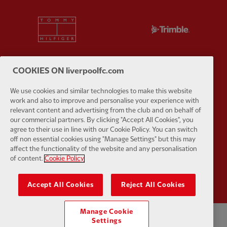
Partner:
Tommy Hilfiger
Partner:
T
COOKIES ON liverpoolfc.com
Partner:
UPS
Partner:
Vi
We use cookies and similar technologies to make this website
work and also to improve and personalise your experience with
relevant content and advertising from the club and on behalf of
our commercial partners. By clicking "Accept All Cookies", you
agree to their use in line with our Cookie Policy. You can switch
off non essential cookies using "Manage Settings" but this may
affect the functionality of the website and any personalisation
of content.
Cookie Policy
Partner:
Wasabi
Accept All Cookies
Reject All Cookies
Manage Cookie
Settings