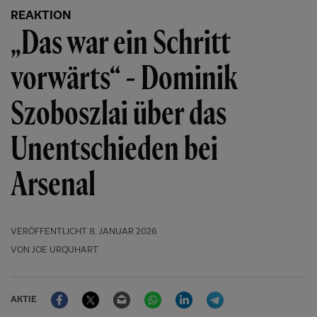
REAKTION
„Das war ein Schritt
vorwärts“ - Dominik
Szoboszlai über das
Unentschieden bei
Arsenal
VERÖFFENTLICHT
8. JANUAR 2026
VON JOE URQUHART
Facebook
Twitter
Email
WhatsApp
LinkedIn
Telegram
AKTIE