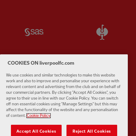
Partner:
SAS
Partner:
S
COOKIES ON liverpoolfc.com
Partner:
Tommy Hilfiger
Partner:
T
We use cookies and similar technologies to make this website
work and also to improve and personalise your experience with
relevant content and advertising from the club and on behalf of
our commercial partners. By clicking "Accept All Cookies", you
agree to their use in line with our Cookie Policy. You can switch
off non essential cookies using "Manage Settings" but this may
Partner:
UPS
Partner:
Vi
affect the functionality of the website and any personalisation
of content.
Cookie Policy
Accept All Cookies
Reject All Cookies