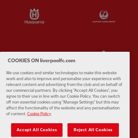
Partner:
Husqvarna
Partner:
Ja
Partner:
Kodansha
Partner:
L
COOKIES ON liverpoolfc.com
We use cookies and similar technologies to make this website
work and also to improve and personalise your experience with
relevant content and advertising from the club and on behalf of
our commercial partners. By clicking "Accept All Cookies", you
Partner:
Orion
Partner:
P
agree to their use in line with our Cookie Policy. You can switch
off non essential cookies using "Manage Settings" but this may
affect the functionality of the website and any personalisation
of content.
Cookie Policy
Accept All Cookies
Reject All Cookies
Partner:
SAS
Partner:
S