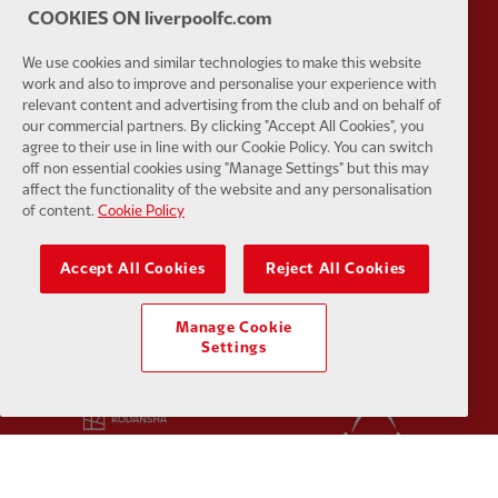
COOKIES ON liverpoolfc.com
We use cookies and similar technologies to make this website
work and also to improve and personalise your experience with
Partner:
Google Pixel
Partner:
H
relevant content and advertising from the club and on behalf of
our commercial partners. By clicking "Accept All Cookies", you
agree to their use in line with our Cookie Policy. You can switch
off non essential cookies using "Manage Settings" but this may
affect the functionality of the website and any personalisation
of content.
Cookie Policy
Partner:
Husqvarna
Partner:
Ja
Accept All Cookies
Reject All Cookies
Manage Cookie
Settings
Partner:
Kodansha
Partner:
L