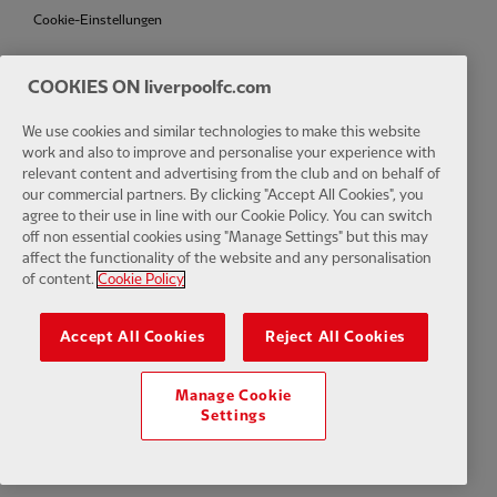
Cookie-Einstellungen
COOKIES ON liverpoolfc.com
We use cookies and similar technologies to make this website
Facebook
LinkedIn
TikTok
Instagram
Twitter
YouTube
One
work and also to improve and personalise your experience with
relevant content and advertising from the club and on behalf of
our commercial partners. By clicking "Accept All Cookies", you
agree to their use in line with our Cookie Policy. You can switch
off non essential cookies using "Manage Settings" but this may
affect the functionality of the website and any personalisation
Download the official LFC app
of content.
Cookie Policy
Accept All Cookies
Reject All Cookies
Manage Cookie
© Copyright 2024 The Liverpool Football Club und Athletic Grounds
Settings
Limited. Alle Rechte vorbehalten. Spielstatistiken bereitgestellt von
Opta Sports Data Limited. Reproduziert unter Lizenz von Football
DataCo Limited. Alle Rechte vorbehalten.