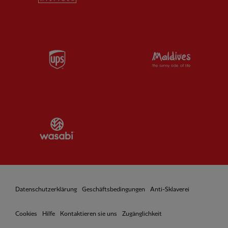
Partner:
UPS
Partner:
Vi
Partner:
Wasabi
Datenschutzerklärung
Geschäftsbedingungen
Anti-Sklaverei
Cookies
Hilfe
Kontaktieren sie uns
Zugänglichkeit