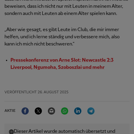
beweisen, dass ich nicht nur mit Leuten in meinem Alter,
sondern auch mit Leuten ab einem Alter spielen kann.
„Aber wie gesagt, es gibt Leute im Club, die mir immer
helfen, und ich lerne ständig und verbessere mich, also
kann ich mich nicht beschweren.“
Pressekonferenz von Arne Slot: Newcastle 2:3
Liverpool, Ngumoha, Szoboszlai und mehr
VERÖFFENTLICHT
26. AUGUST 2025
Facebook
Twitter
Email
WhatsApp
LinkedIn
Telegram
AKTIE
Dieser Artikel wurde automatisch übersetzt und