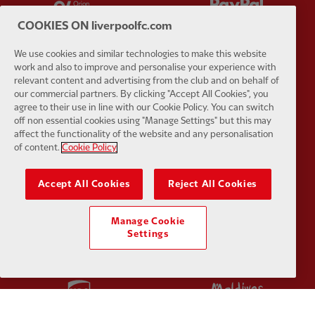
COOKIES ON liverpoolfc.com
We use cookies and similar technologies to make this website
work and also to improve and personalise your experience with
relevant content and advertising from the club and on behalf of
Partner:
SAS
Partner:
S
our commercial partners. By clicking "Accept All Cookies", you
agree to their use in line with our Cookie Policy. You can switch
off non essential cookies using "Manage Settings" but this may
affect the functionality of the website and any personalisation
of content.
Cookie Policy
Accept All Cookies
Reject All Cookies
Partner:
Tommy Hilfiger
Partner:
T
Manage Cookie
Settings
Partner:
UPS
Partner:
Vi