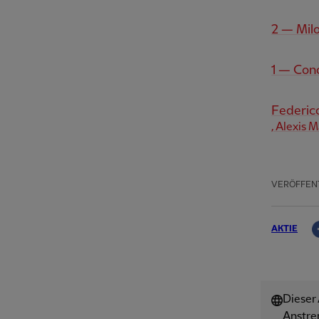
2 — Mil
1 — Cono
Federic
, Alexis M
VERÖFFEN
AKTIE
Dieser
Anstre