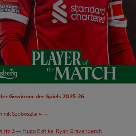
 der Gewinner des Spiels 2025-26
inik Szoboszlai 4 —
Wirtz 3 — Hugo Ekitike, Ryan Gravenberch