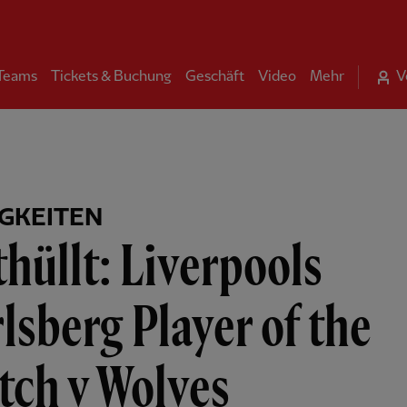
 Teams
Tickets & Buchung
Geschäft
Video
Mehr
V
GKEITEN
hüllt: Liverpools
lsberg Player of the
tch v Wolves