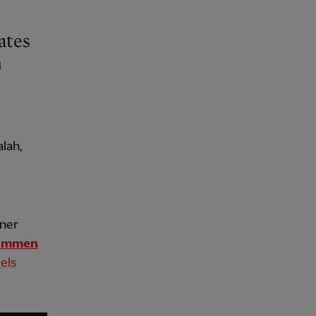
ates
m
lah,
iner
timmen
els