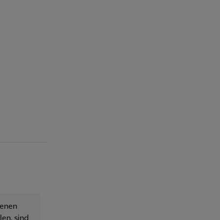
senen
en, sind