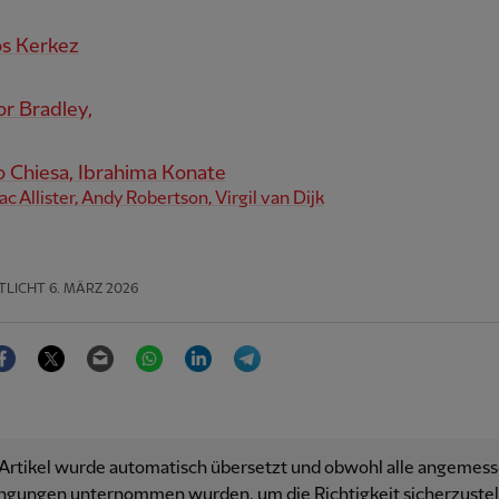
os Kerkez
r Bradley,
o Chiesa, Ibrahima Konate
ac Allister, Andy Robertson, Virgil van Dijk
TLICHT
6. MÄRZ 2026
Facebook
Twitter
Email
WhatsApp
LinkedIn
Telegram
 Artikel wurde automatisch übersetzt und obwohl alle angemes
ngungen unternommen wurden, um die Richtigkeit sicherzustell