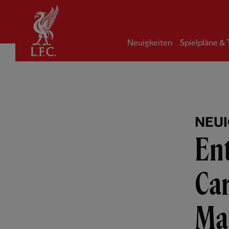
Startseite
Neuigkeiten
Spielpläne &
NEUI
Ent
Car
Ma