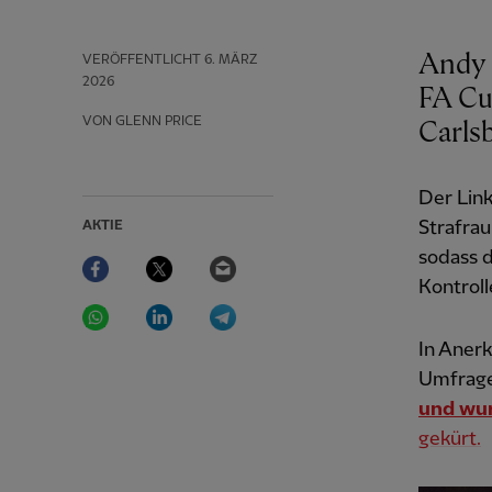
Andy 
VERÖFFENTLICHT
6. MÄRZ
2026
FA Cu
VON GLENN PRICE
Carlsb
Der Link
Strafra
AKTIE
Facebook
Twitter
Email
sodass 
Kontroll
WhatsApp
LinkedIn
Telegram
In Anerk
Umfrage
und wur
gekürt.