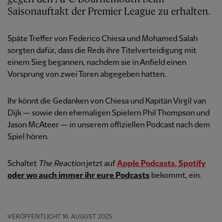
Saisonauftakt der Premier League zu erhalten.
Späte Treffer von Federico Chiesa und Mohamed Salah
sorgten dafür, dass die Reds ihre Titelverteidigung mit
einem Sieg begannen, nachdem sie in Anfield einen
Vorsprung von zwei Toren abgegeben hatten.
Ihr könnt die Gedanken von Chiesa und Kapitän Virgil van
Dijk — sowie den ehemaligen Spielern Phil Thompson und
Jason McAteer — in unserem offiziellen Podcast nach dem
Spiel hören.
Schaltet
The Reaction
jetzt auf
Apple Podcasts,
Spotify
oder wo auch immer ihr eure Podcasts
bekommt, ein.
VERÖFFENTLICHT
16. AUGUST 2025