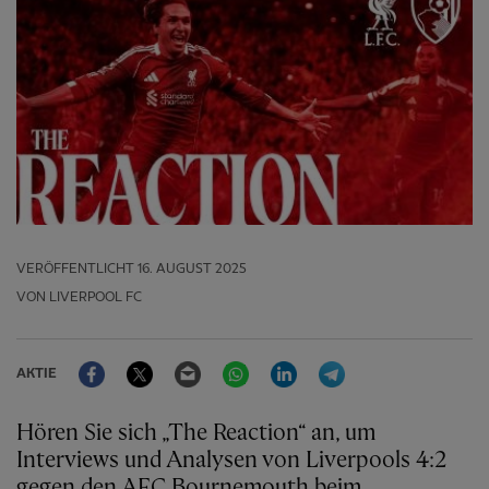
VERÖFFENTLICHT
16. AUGUST 2025
VON LIVERPOOL FC
Facebook
Twitter
Email
WhatsApp
LinkedIn
Telegram
AKTIE
Hören Sie sich „The Reaction“ an, um
Interviews und Analysen von Liverpools 4:2
gegen den AFC Bournemouth beim