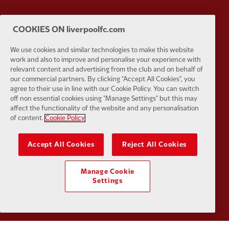
COOKIES ON liverpoolfc.com
Partner:
Husqvarna
Partner:
Ja
We use cookies and similar technologies to make this website
work and also to improve and personalise your experience with
relevant content and advertising from the club and on behalf of
our commercial partners. By clicking "Accept All Cookies", you
agree to their use in line with our Cookie Policy. You can switch
off non essential cookies using "Manage Settings" but this may
affect the functionality of the website and any personalisation
Partner:
Kodansha
Partner:
L
of content.
Cookie Policy
Accept All Cookies
Reject All Cookies
Manage Cookie
Partner:
Orion
Partner:
P
Settings