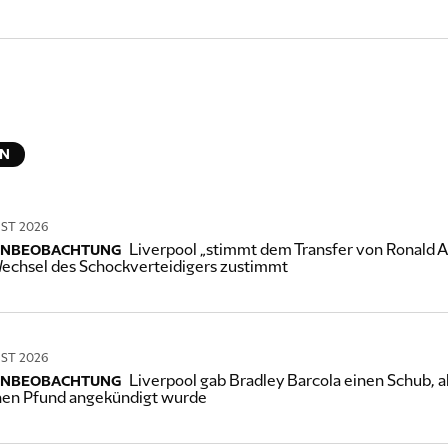
EN
UST 2026
Liverpool „stimmt dem Transfer von Ronald Ar
ENBEOBACHTUNG
echsel des Schockverteidigers zustimmt
UST 2026
Liverpool gab Bradley Barcola einen Schub, al
ENBEOBACHTUNG
nen Pfund angekündigt wurde