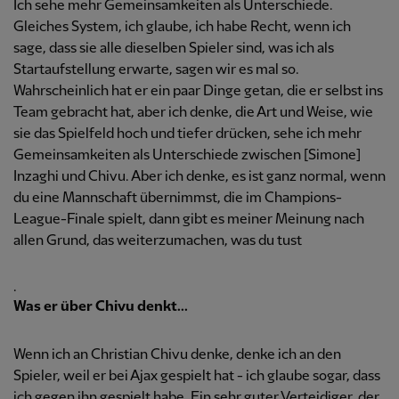
Ich sehe mehr Gemeinsamkeiten als Unterschiede.
Gleiches System, ich glaube, ich habe Recht, wenn ich
sage, dass sie alle dieselben Spieler sind, was ich als
Startaufstellung erwarte, sagen wir es mal so.
Wahrscheinlich hat er ein paar Dinge getan, die er selbst ins
Team gebracht hat, aber ich denke, die Art und Weise, wie
sie das Spielfeld hoch und tiefer drücken, sehe ich mehr
Gemeinsamkeiten als Unterschiede zwischen [Simone]
Inzaghi und Chivu. Aber ich denke, es ist ganz normal, wenn
du eine Mannschaft übernimmst, die im Champions-
League-Finale spielt, dann gibt es meiner Meinung nach
allen Grund, das weiterzumachen, was du tust
.
Was er über Chivu denkt...
Wenn ich an Christian Chivu denke, denke ich an den
Spieler, weil er bei Ajax gespielt hat - ich glaube sogar, dass
ich gegen ihn gespielt habe. Ein sehr guter Verteidiger, der