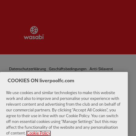
Partner:
Wasabi
Datenschutzerklärung
Geschäftsbedingungen
Anti-Sklaverei
COOKIES ON liverpoolfc.com
Cookies
Hilfe
Kontaktieren sie uns
Zugänglichkeit
We use cookies and similar technologies to make this website
Cookie-Einstellungen
work and also to improve and personalise your experience with
relevant content and advertising from the club and on behalf of
our commercial partners. By clicking "Accept All Cookies", you
agree to their use in line with our Cookie Policy. You can switch
off non essential cookies using "Manage Settings" but this may
affect the functionality of the website and any personalisation
Facebook
LinkedIn
TikTok
Instagram
Twitter
YouTube
One
of content.
Cookie Policy