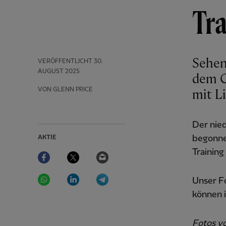
Tra
Sehen
VERÖFFENTLICHT
30.
AUGUST 2025
dem C
VON GLENN PRICE
mit L
Der nie
begonne
AKTIE
Facebook
Twitter
Email
Trainin
WhatsApp
LinkedIn
Telegram
Unser Fo
können i
Fotos vo