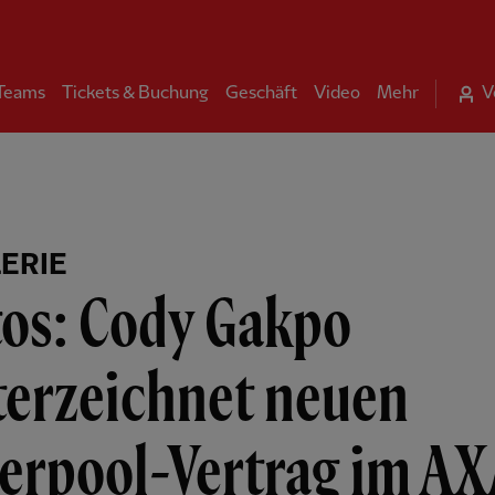
 Teams
Tickets & Buchung
Geschäft
Video
Mehr
V
ERIE
tos: Cody Gakpo
terzeichnet neuen
verpool-Vertrag im A