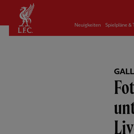
Startseite
Neuigkeiten
Spielpläne &
GALL
Fo
un
Li