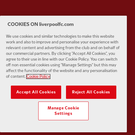
Partner:
Husqvarna
Partner:
Ja
COOKIES ON liverpoolfc.com
We use cookies and similar technologies to make this website
work and also to improve and personalise your experience with
relevant content and advertising from the club and on behalf of
our commercial partners. By clicking "Accept All Cookies", you
agree to their use in line with our Cookie Policy. You can switch
Partner:
Kodansha
Partner:
L
off non essential cookies using "Manage Settings" but this may
affect the functionality of the website and any personalisation
of content.
Cookie Policy
Accept All Cookies
Reject All Cookies
Partner:
Orion
Partner:
P
Manage Cookie
Settings