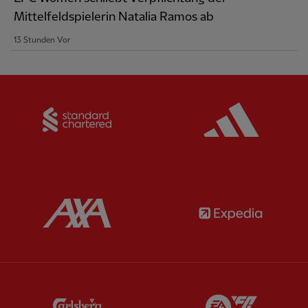
Mittelfeldspielerin Natalia Ramos ab
13 Stunden Vor
Partner:
Standard Chartered
Partner:
Partner:
AXA
Partner:
Partner:
Carlsberg
Partner:
E