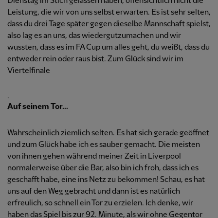
Dienstag im Stich gelassen haben, offensichtlich nicht die
Leistung, die wir von uns selbst erwarten. Es ist sehr selten,
dass du drei Tage später gegen dieselbe Mannschaft spielst,
also lag es an uns, das wiedergutzumachen und wir
wussten, dass es im FA Cup um alles geht, du weißt, dass du
entweder rein oder raus bist. Zum Glück sind wir im
Viertelfinale
.
Auf seinem Tor...
Wahrscheinlich ziemlich selten. Es hat sich gerade geöffnet
und zum Glück habe ich es sauber gemacht. Die meisten
von ihnen gehen während meiner Zeit in Liverpool
normalerweise über die Bar, also bin ich froh, dass ich es
geschafft habe, eine ins Netz zu bekommen! Schau, es hat
uns auf den Weg gebracht und dann ist es natürlich
erfreulich, so schnell ein Tor zu erzielen. Ich denke, wir
haben das Spiel bis zur 92. Minute, als wir ohne Gegentor