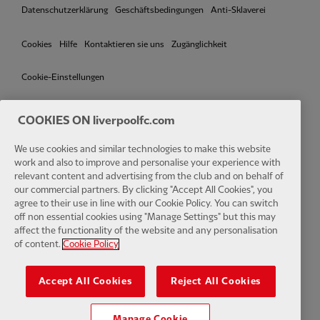
Datenschutzerklärung
Geschäftsbedingungen
Anti-Sklaverei
Cookies
Hilfe
Kontaktieren sie uns
Zugänglichkeit
Cookie-Einstellungen
COOKIES ON liverpoolfc.com
We use cookies and similar technologies to make this website
Facebook
LinkedIn
TikTok
Instagram
Twitter
YouTube
One
work and also to improve and personalise your experience with
relevant content and advertising from the club and on behalf of
our commercial partners. By clicking "Accept All Cookies", you
agree to their use in line with our Cookie Policy. You can switch
off non essential cookies using "Manage Settings" but this may
affect the functionality of the website and any personalisation
Download the official LFC app
of content.
Cookie Policy
Accept All Cookies
Reject All Cookies
Manage Cookie