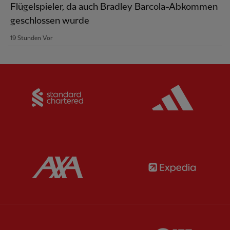
Flügelspieler, da auch Bradley Barcola-Abkommen
geschlossen wurde
19 Stunden Vor
Partner:
Standard Chartered
Partner:
Partner:
AXA
Partner:
Partner:
Carlsberg
Partner:
E