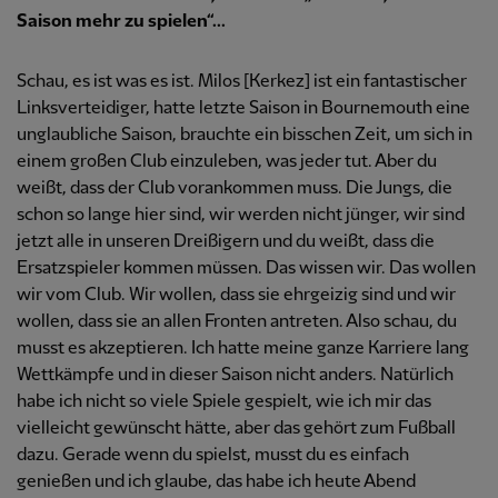
Saison mehr zu spielen“...
Schau, es ist was es ist. Milos [Kerkez] ist ein fantastischer
Linksverteidiger, hatte letzte Saison in Bournemouth eine
unglaubliche Saison, brauchte ein bisschen Zeit, um sich in
einem großen Club einzuleben, was jeder tut. Aber du
weißt, dass der Club vorankommen muss. Die Jungs, die
schon so lange hier sind, wir werden nicht jünger, wir sind
jetzt alle in unseren Dreißigern und du weißt, dass die
Ersatzspieler kommen müssen. Das wissen wir. Das wollen
wir vom Club. Wir wollen, dass sie ehrgeizig sind und wir
wollen, dass sie an allen Fronten antreten. Also schau, du
musst es akzeptieren. Ich hatte meine ganze Karriere lang
Wettkämpfe und in dieser Saison nicht anders. Natürlich
habe ich nicht so viele Spiele gespielt, wie ich mir das
vielleicht gewünscht hätte, aber das gehört zum Fußball
dazu. Gerade wenn du spielst, musst du es einfach
genießen und ich glaube, das habe ich heute Abend