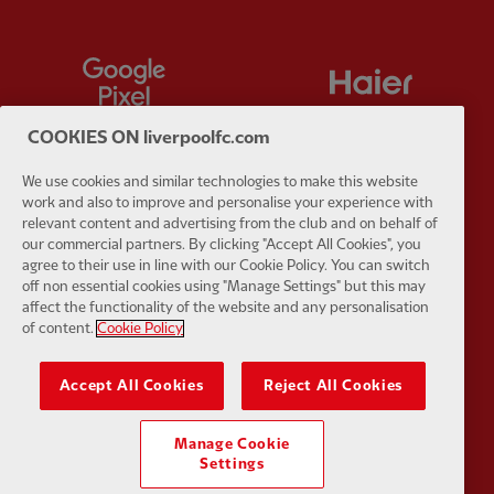
Partner:
Google Pixel
Partner:
H
COOKIES ON liverpoolfc.com
We use cookies and similar technologies to make this website
work and also to improve and personalise your experience with
Partner:
Husqvarna
Partner:
Ja
relevant content and advertising from the club and on behalf of
our commercial partners. By clicking "Accept All Cookies", you
agree to their use in line with our Cookie Policy. You can switch
off non essential cookies using "Manage Settings" but this may
affect the functionality of the website and any personalisation
of content.
Cookie Policy
Partner:
Kodansha
Partner:
L
Accept All Cookies
Reject All Cookies
Manage Cookie
Settings