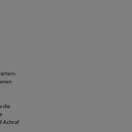
wärtern
sonen
s die
e
uf Achraf