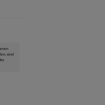
senen
en, sind
der