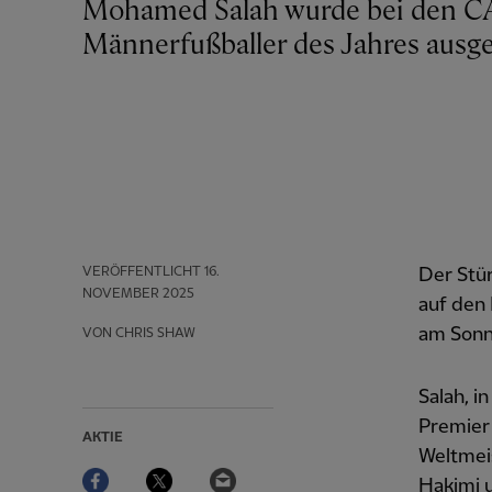
Mohamed Salah wurde bei den CAF Awards 2025 als Finalist für den
Männerfußballer des Jahres ausg
VERÖFFENTLICHT
16.
Der Stür
NOVEMBER 2025
auf den 
am Sonn
VON CHRIS SHAW
Salah, i
Premier
AKTIE
Weltmeis
Facebook
Twitter
Email
Hakimi 