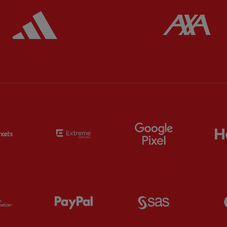
ered
Partner:
Adidas
Pa
Partner:
EC Markets
Partner:
Extreme
Partner:
Google
Partner:
Orion
Partner:
Paypal
Partner:
SAS