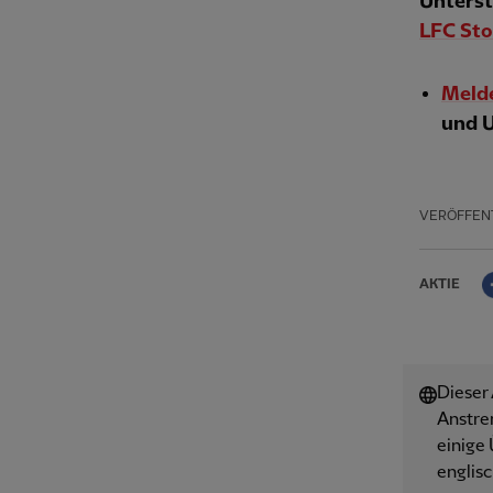
Unterst
LFC Sto
Melde
und U
VERÖFFEN
AKTIE
Dieser
Anstre
einige 
englisc