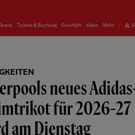
 Teams
Tickets & Buchung
Geschäft
Video
Mehr
V
GKEITEN
erpools neues Adidas
imtrikot für 2026-27
rd am Dienstag