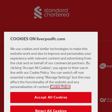
Partner:
Standard Chart
COOKIES ON liverpoolfc.com
We use cookies and similar technologies to make this
website work and also to improve and personalise your
experience with relevant content and advertising from
Partner:
Carlsberg
Partner:
EA Sports
the club and on behalf of our commercial partners. By
clicking "Accept All Cookies", you agree to their use in
line with our Cookie Policy. You can switch off non
essential cookies using "Manage Settings" but this may
affect the functionality of the website and any
personalisation of content.
Cookie Policy
Partner:
Kodansha
Partner:
Lucozade
Accept All Cookies
Reject All Cookies