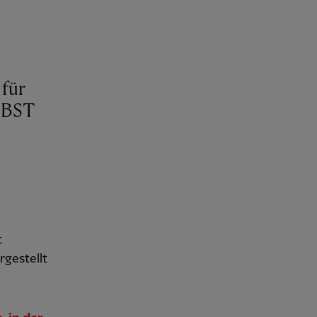
für
r BST
t
rgestellt