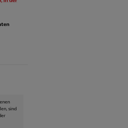
, in der
hten
senen
en, sind
der