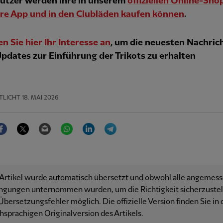
ützer werden ihre in unserem
offiziellen Online-Shop
re
App und in den Clubläden kaufen können
.
n Sie hier Ihr Interesse an
, um die neuesten Nachric
pdates zur Einführung der Trikots zu erhalten
TLICHT
18. MAI 2026
Facebook
Twitter
Email
WhatsApp
LinkedIn
Telegram
 Artikel wurde automatisch übersetzt und obwohl alle angemes
ngungen unternommen wurden, um die Richtigkeit sicherzustell
Übersetzungsfehler möglich. Die offizielle Version finden Sie in 
hsprachigen Originalversion des Artikels.