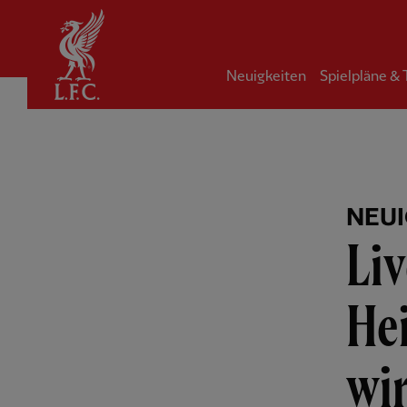
Startseite
Neuigkeiten
Spielpläne &
NEUI
Liv
He
wi