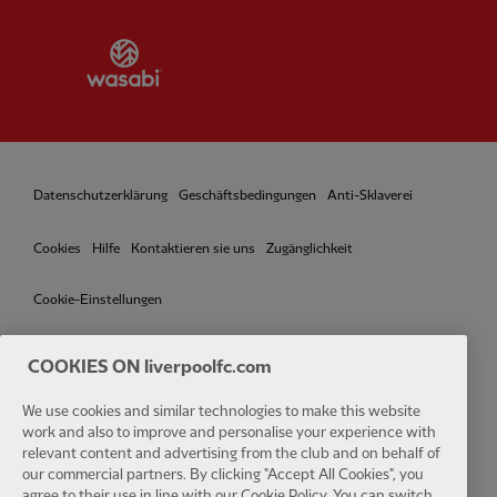
Partner:
Wasabi
Datenschutzerklärung
Geschäftsbedingungen
Anti-Sklaverei
Cookies
Hilfe
Kontaktieren sie uns
Zugänglichkeit
Cookie-Einstellungen
COOKIES ON liverpoolfc.com
Facebook
LinkedIn
TikTok
Instagram
Twitter
YouTube
One
We use cookies and similar technologies to make this website
work and also to improve and personalise your experience with
relevant content and advertising from the club and on behalf of
our commercial partners. By clicking "Accept All Cookies", you
agree to their use in line with our Cookie Policy. You can switch