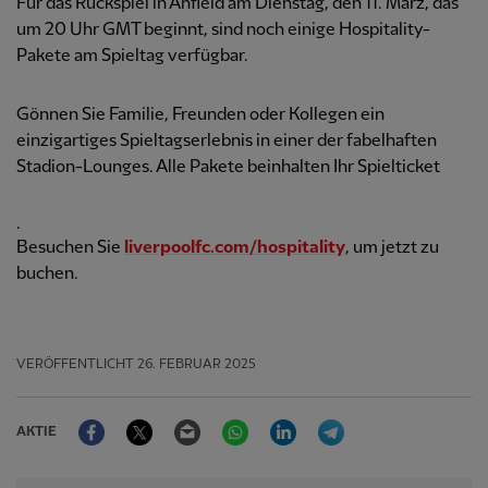
Für das Rückspiel in Anfield am Dienstag, den 11. März, das
um 20 Uhr GMT beginnt, sind noch einige Hospitality-
Pakete am Spieltag verfügbar.
Gönnen Sie Familie, Freunden oder Kollegen ein
einzigartiges Spieltagserlebnis in einer der fabelhaften
Stadion-Lounges. Alle Pakete beinhalten Ihr Spielticket
.
Besuchen Sie
liverpoolfc.com/hospitality
, um jetzt zu
buchen.
VERÖFFENTLICHT
26. FEBRUAR 2025
Facebook
Twitter
Email
WhatsApp
LinkedIn
Telegram
AKTIE