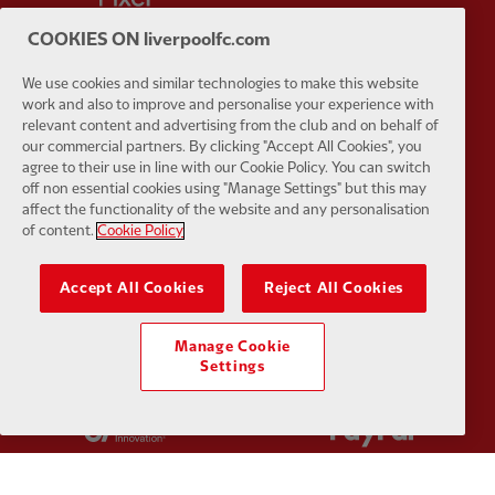
COOKIES ON liverpoolfc.com
We use cookies and similar technologies to make this website
work and also to improve and personalise your experience with
Partner:
Husqvarna
Partner:
Ja
relevant content and advertising from the club and on behalf of
our commercial partners. By clicking "Accept All Cookies", you
agree to their use in line with our Cookie Policy. You can switch
off non essential cookies using "Manage Settings" but this may
affect the functionality of the website and any personalisation
of content.
Cookie Policy
Partner:
Kodansha
Partner:
L
Accept All Cookies
Reject All Cookies
Manage Cookie
Settings
Partner:
Orion
Partner:
P