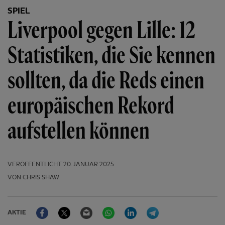
SPIEL
Liverpool gegen Lille: 12
Statistiken, die Sie kennen
sollten, da die Reds einen
europäischen Rekord
aufstellen können
VERÖFFENTLICHT
20. JANUAR 2025
VON CHRIS SHAW
Facebook
Twitter
Email
WhatsApp
LinkedIn
Telegram
AKTIE