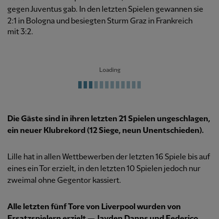
gegen Juventus gab. In den letzten Spielen gewannen sie
2:1 in Bologna und besiegten Sturm Graz in Frankreich
mit 3:2.
Loading
Die Gäste sind in ihren letzten 21 Spielen ungeschlagen,
ein neuer Klubrekord (12 Siege, neun Unentschieden).
Lille hat in allen Wettbewerben der letzten 16 Spiele bis auf
eines ein Tor erzielt, in den letzten 10 Spielen jedoch nur
zweimal ohne Gegentor kassiert.
Alle letzten fünf Tore von Liverpool wurden von
Ersatzspielern erzielt — Jayden Danns und Federico