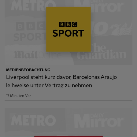
MEDIENBEOBACHTUNG
Liverpool steht kurz davor, Barcelonas Araujo
leihweise unter Vertrag zu nehmen
17 Minuten Vor