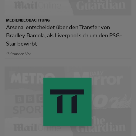
MEDIENBEOBACHTUNG
Arsenal entscheidet über den Transfer von
Bradley Barcola, als Liverpool sich um den PSG-
Star bewirbt
13 Stunden Vor