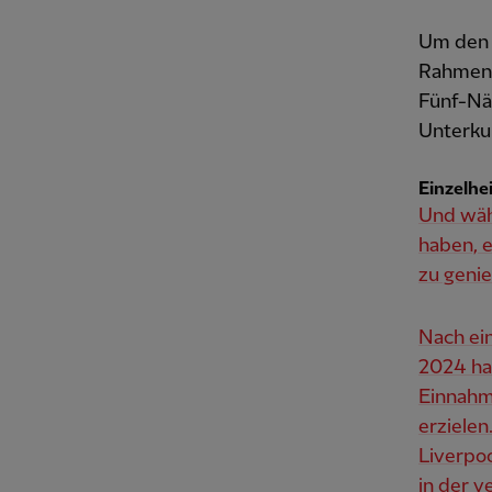
Um den S
Rahmen 
Fünf-Näc
Unterku
Einzelhei
Und wäh
haben, 
zu genie
Nach ei
2024 hat
Einnahm
erziele
Liverpoo
in der v