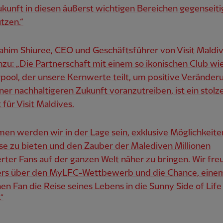
ukunft in diesen äußerst wichtigen Bereichen gegenseiti
tzen.“
ahim Shiuree, CEO und Geschäftsführer von Visit Maldiv
nzu: „Die Partnerschaft mit einem so ikonischen Club w
pool, der unsere Kernwerte teilt, um positive Verände
iner nachhaltigeren Zukunft voranzutreiben, ist ein stolz
ür Visit Maldives.
en werden wir in der Lage sein, exklusive Möglichkeite
se zu bieten und den Zauber der Malediven Millionen
rter Fans auf der ganzen Welt näher zu bringen. Wir fre
rs über den MyLFC-Wettbewerb und die Chance, eine
hen Fan die Reise seines Lebens in die Sunny Side of Life
.“