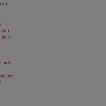
g zu
es,
ie dem
rungen
er
n und
uen uns
m