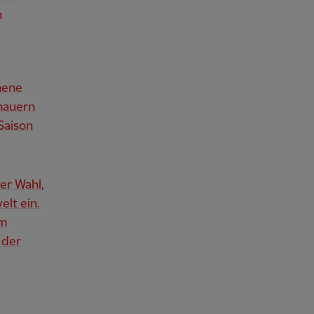
n
hene
hauern
 Saison
ter Wahl,
elt ein.
em
 der