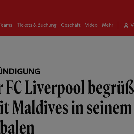
 Teams
Tickets & Buchung
Geschäft
Video
Mehr
V
ÜNDIGUNG
 FC Liverpool begrüß
it Maldives in seinem
obalen