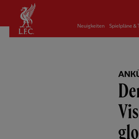
Startseite
Neuigkeiten
Spielpläne &
ANK
Der
Vis
gl