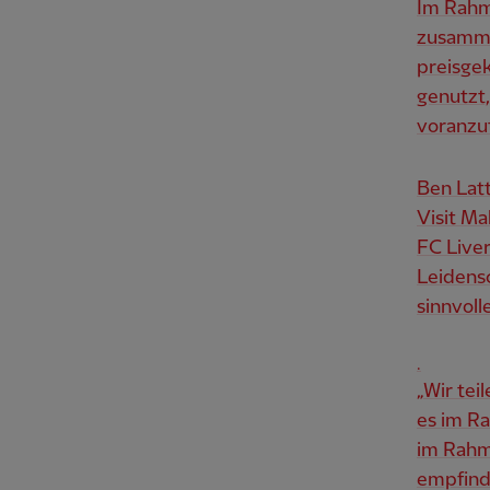
Im Rahme
zusammen
preisge
genutzt
voranzu
Ben Latt
Visit Ma
FC Live
Leidensc
sinnvol
.
„Wir tei
es im R
im Rahme
empfind