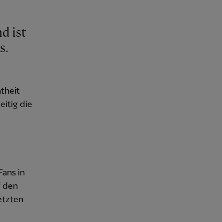
d ist
s.
theit
eitig die
Fans in
f den
etzten