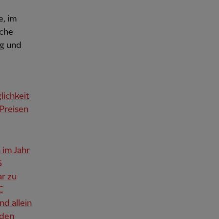
e, im
iche
ug und
ichkeit
Preisen
 im Jahr
5
ar zu
C
nd allein
rden