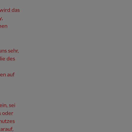
 wird das
y,
men
uns sehr,
lie des
hen auf
in, sei
 oder
chutzes
arauf,