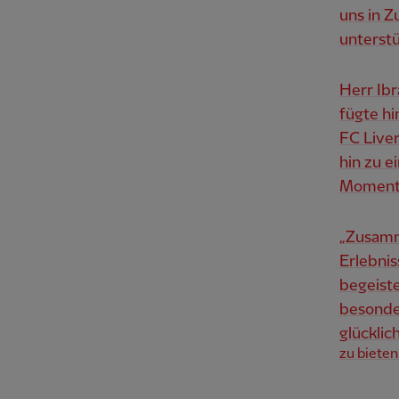
uns in Z
unterstü
Herr Ibr
fügte hi
FC Liver
hin zu e
Moment f
„Zusamm
Erlebnis
begeiste
besonde
glücklic
zu bieten