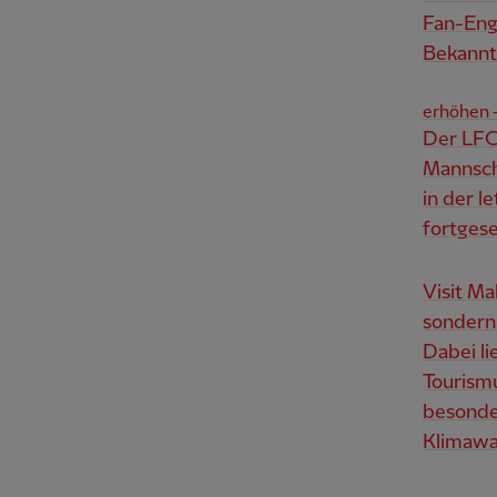
Fan-Eng
Bekannth
erhöhen 
Der LFC
Mannsch
in der l
fortgese
Visit Ma
sondern 
Dabei l
Tourismu
besonde
Klimawan