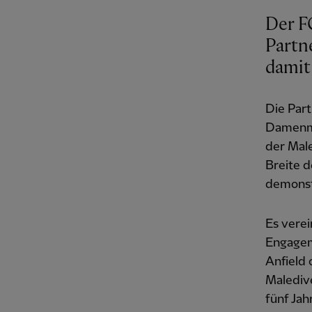
Der F
Partne
damit 
Die Part
Damenma
der Male
Breite 
demonstr
Es vere
Engageme
Anfield 
Malediv
fünf Jah