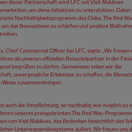
n dieser Partnerschaft wird LFC mit Visit Maldives
arbeiten, um diese Initiativen zu unterstützen. Dabei
krönte Nachhaltigkeitsprogramm des Clubs, The Red Wa
, um das Bewusstsein zu schärfen und positive Maßnah
treiben.
y, Chief Commercial Officer bei LFC, sagte: „Wir freuen 
ldives als unseren offiziellen Reisezielpartner in der Fami
rpool begrüßen zu dürfen. Gemeinsam teilen wir die
haft, unvergessliche Erlebnisse zu schaffen, die Mensc
le Weise zusammenbringen
len auch die Verpflichtung, so nachhaltig wie möglich zu se
ahmen unseres preisgekrönten The Red Way-Programms
n von Visit Maldives, das Bedenken hinsichtlich des S
licher Unterwasserökosysteme äußert. Wir freuen uns d