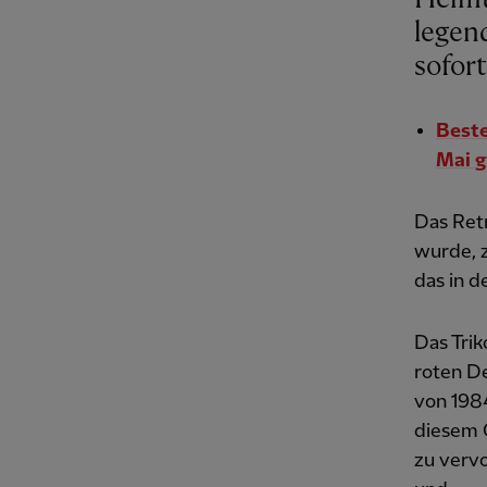
legen
sofort
Beste
Mai g
Das Retr
wurde, 
das in de
Das Trik
roten De
von 1984
diesem 
zu vervo