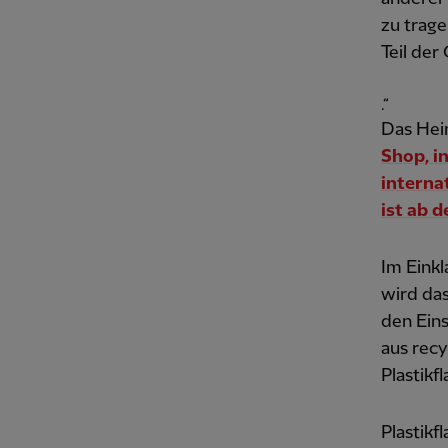
zu trage
Teil der
.“
Das Hei
Shop, in
interna
ist ab 
Im Eink
wird das
den Eins
aus recy
Plastikf
Plastik