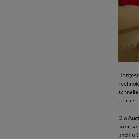
Hergeste
Technolo
schnelle
trocken
Die Aust
kreativ
und Fußb