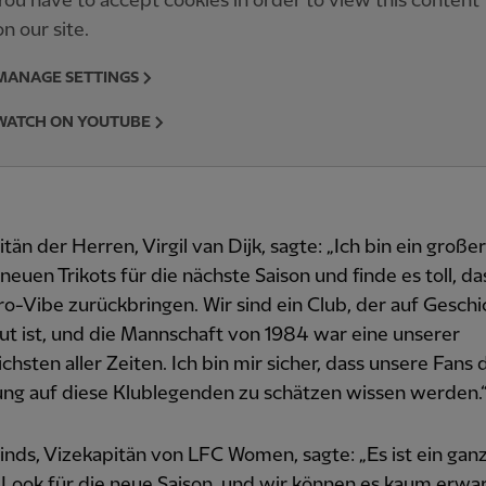
You have to accept cookies in order to view this content
on our site.
MANAGE SETTINGS
WATCH ON YOUTUBE
tän der Herren, Virgil van Dijk, sagte: „Ich bin ein große
neuen Trikots für die nächste Saison und finde es toll, da
o-Vibe zurückbringen. Wir sind ein Club, der auf Geschi
t ist, und die Mannschaft von 1984 war eine unserer
ichsten aller Zeiten. Ich bin mir sicher, dass unsere Fans 
ung auf diese Klublegenden zu schätzen wissen werden.
inds, Vizekapitän von LFC Women, sagte: „Es ist ein gan
Look für die neue Saison, und wir können es kaum erwar