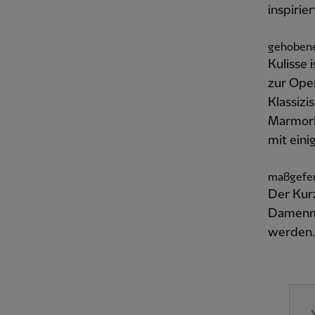
inspiri
gehoben
Kulisse 
zur Ope
Klassizi
Marmorb
mit eini
maßgefert
Der Kurz
Damenma
werden.