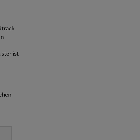
dtrack
en
ter ist
sehen