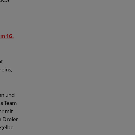
em 16.
ht
eins,
ben und
as Team
hr mit
n Dreier
 gelbe