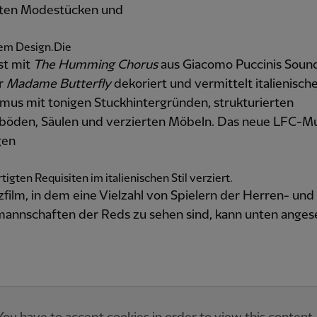
erten Modestücken und
em Design.Die
ist mit
The Humming Chorus
aus Giacomo Puccinis Soun
r
Madame Butterfly
dekoriert und vermittelt italienisch
smus mit tonigen Stuckhintergründen, strukturierten
öden, Säulen und verzierten Möbeln. Das neue LFC-Mus
gen
igten Requisiten im italienischen Stil verziert.
film, in dem eine Vielzahl von Spielern der Herren- und
nnschaften der Reds zu sehen sind, kann unten ange