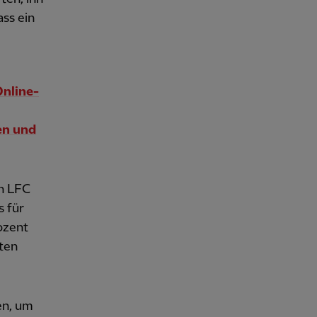
ass ein
Online-
en und
n LFC
s für
ozent
lten
en, um