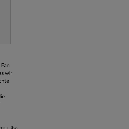
r Fan
ss wir
chte
die
“
z
ten, ihn