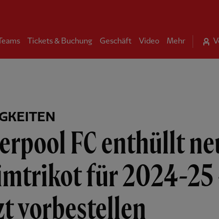
 Teams
Tickets & Buchung
Geschäft
Video
Mehr
V
GKEITEN
erpool FC enthüllt ne
imtrikot für 2024-25
zt vorbestellen