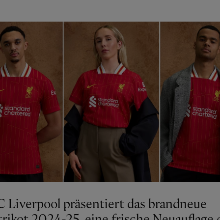
C Liverpool präsentiert das brandneue
rikot 2024-25, eine frische Neuauflage 