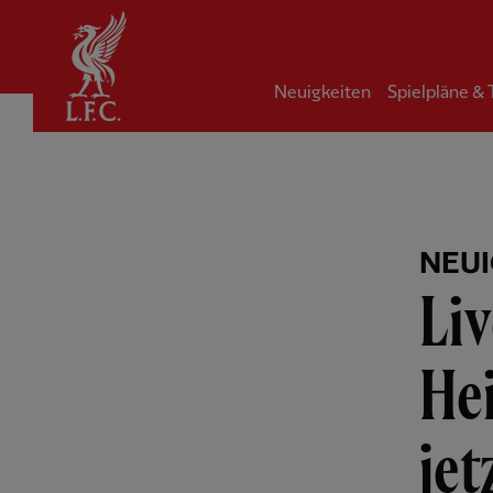
Startseite
Neuigkeiten
Spielpläne &
NEUI
Liv
He
jet