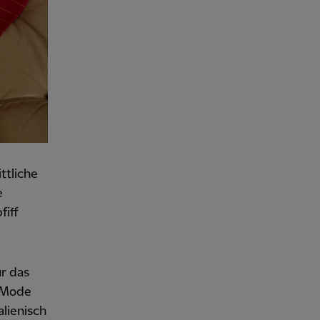
ttliche
e
fiff
ür das
t Mode
alienisch