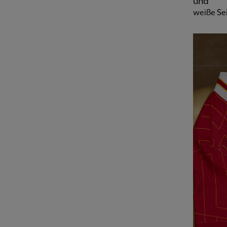
und
weiße Se