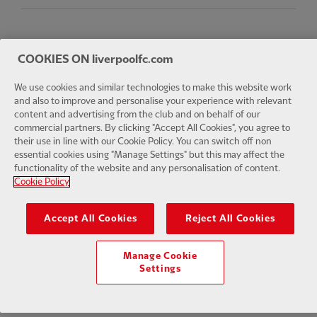
Facebook
LinkedIn
TikTok
Instagram
Twitter
YouTube
One
COOKIES ON liverpoolfc.com
We use cookies and similar technologies to make this website work
and also to improve and personalise your experience with relevant
content and advertising from the club and on behalf of our
commercial partners. By clicking "Accept All Cookies", you agree to
Download the official LFC app
their use in line with our Cookie Policy. You can switch off non
essential cookies using "Manage Settings" but this may affect the
functionality of the website and any personalisation of content.
Cookie Policy
© Copyright 2024 The Liverpool Football Club und Athletic Grounds
Accept All Cookies
Reject All Cookies
Limited. Alle Rechte vorbehalten. Spielstatistiken bereitgestellt von
Opta Sports Data Limited. Reproduziert unter Lizenz von Football
DataCo Limited. Alle Rechte vorbehalten.
Manage Cookie
Settings