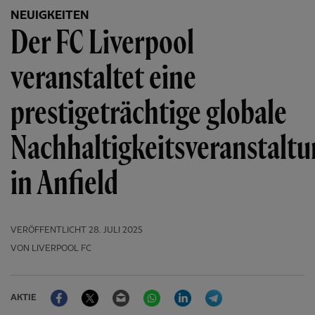
NEUIGKEITEN
Der FC Liverpool
veranstaltet eine
prestigeträchtige globale
Nachhaltigkeitsveranstalt
in Anfield
VERÖFFENTLICHT
28. JULI 2025
VON LIVERPOOL FC
Facebook
Twitter
Email
WhatsApp
LinkedIn
Telegram
AKTIE