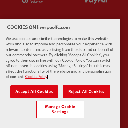
COOKIES ON liverpoolfc.com
Partner:
SAS
Partner:
S
We use cookies and similar technologies to make this website
work and also to improve and personalise your experience with
relevant content and advertising from the club and on behalf of
our commercial partners. By clicking "Accept All Cookies", you
agree to their use in line with our Cookie Policy. You can switch
off non essential cookies using "Manage Settings" but this may
affect the functionality of the website and any personalisation
Partner:
Tommy Hilfiger
Partner:
T
of content.
Cookie Policy
Accept All Cookies
Reject All Cookies
Manage Cookie
Settings
Partner:
UPS
Partner:
Vi