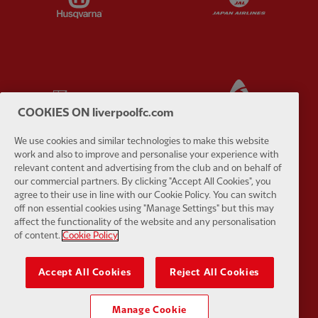
Partner:
Kodansha
Partner:
L
COOKIES ON liverpoolfc.com
We use cookies and similar technologies to make this website
work and also to improve and personalise your experience with
relevant content and advertising from the club and on behalf of
our commercial partners. By clicking "Accept All Cookies", you
Partner:
Orion
Partner:
P
agree to their use in line with our Cookie Policy. You can switch
off non essential cookies using "Manage Settings" but this may
affect the functionality of the website and any personalisation
of content.
Cookie Policy
Accept All Cookies
Reject All Cookies
Partner:
SAS
Partner:
S
Manage Cookie