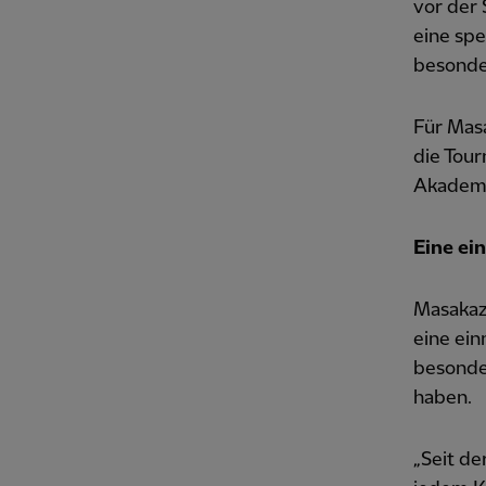
vor der
eine spe
besonde
Für Mas
die Tour
Akademie
Eine ei
Masakazu
eine ein
besonder
haben.
„Seit de