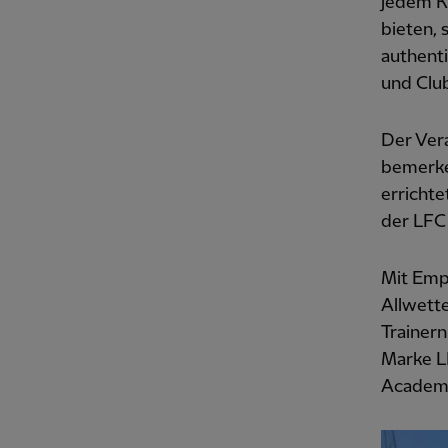
jedem Ki
bieten, 
authenti
und Clu
Der Vera
bemerken
errichte
der LFC
Mit Emp
Allwette
Trainern
Marke L
Academy