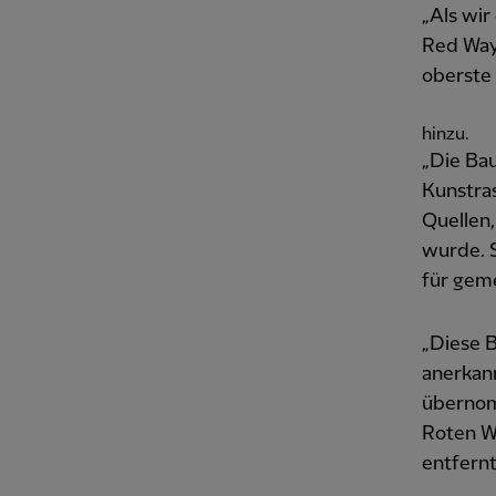
„Als wir
Red Way 
oberste 
hinzu.
„Die Bau
Kunstra
Quellen,
wurde. S
für geme
„Diese 
anerkann
übernom
Roten We
entfernt