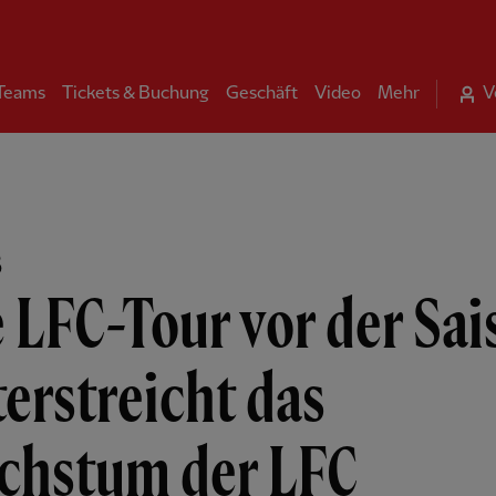
 Teams
Tickets & Buchung
Geschäft
Video
Mehr
V
B
 LFC-Tour vor der Sai
erstreicht das
chstum der LFC