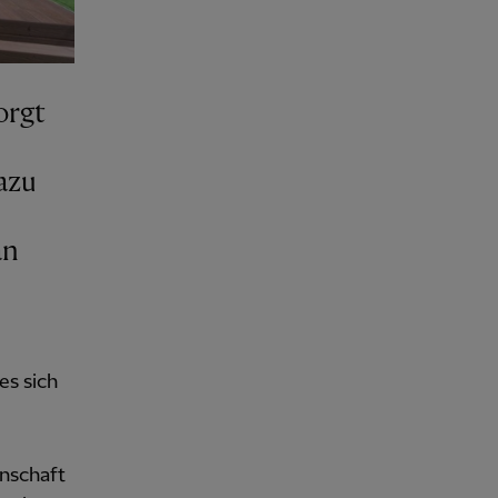
orgt
azu
an
es sich
nschaft