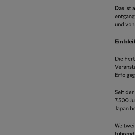
Das ist 
entgang
und von
Ein ble
Die Fert
Veransta
Erfolgs
Seit der
7.500 Ju
Japan be
Weltwei
führend 