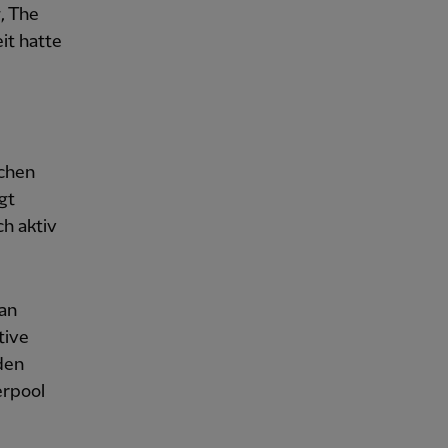
, The
it hatte
ichen
gt
ch aktiv
an
tive
den
erpool