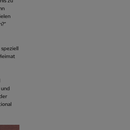
nis zu
ann
ielen
n?“
speziell
 Heimat
d
n und
 der
ional