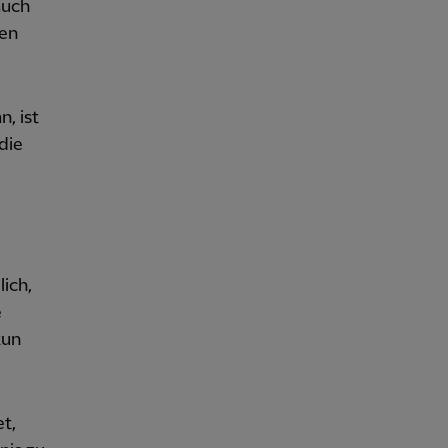
auch
ren
, ist
die
lich,
e
tun
t,