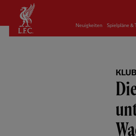
Startseite
Neuigkeiten
Spielpläne &
KLU
Die
unt
Wa