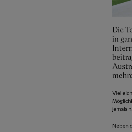
Die T
in gan
Inter
beitr
Austr
mehre
Vielleic
Möglichk
jemals h
Neben d