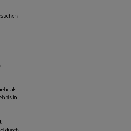
besuchen
n
ehr als
ebnis in
t
nd durch