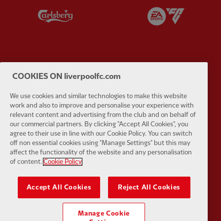
Partner:
Carlsberg
Partner:
E
Partner:
EC Markets
Partner:
E
COOKIES ON liverpoolfc.com
We use cookies and similar technologies to make this website
work and also to improve and personalise your experience with
relevant content and advertising from the club and on behalf of
our commercial partners. By clicking "Accept All Cookies", you
agree to their use in line with our Cookie Policy. You can switch
Partner:
Google Pixel
Partner:
H
off non essential cookies using "Manage Settings" but this may
affect the functionality of the website and any personalisation
of content.
Cookie Policy
Accept All Cookies
Reject All Cookies
Partner:
Husqvarna
Partner:
Ja
Manage Cookie