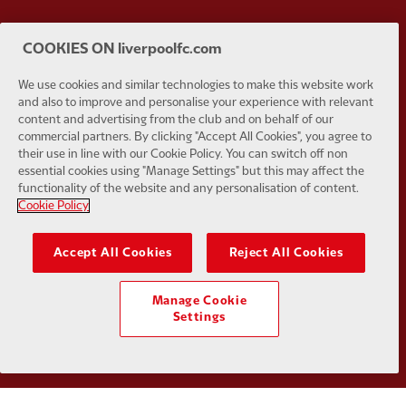
Partner:
Orion
Partner:
P
COOKIES ON liverpoolfc.com
We use cookies and similar technologies to make this website work
and also to improve and personalise your experience with relevant
content and advertising from the club and on behalf of our
commercial partners. By clicking "Accept All Cookies", you agree to
Partner:
SAS
Partner:
S
their use in line with our Cookie Policy. You can switch off non
essential cookies using "Manage Settings" but this may affect the
functionality of the website and any personalisation of content.
Cookie Policy
Accept All Cookies
Reject All Cookies
Partner:
Tommy Hilfiger
Partner:
T
Manage Cookie
Settings
Partner:
UPS
Partner:
Vi